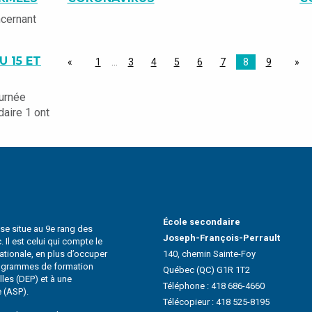
ncernant
U 15 ET
1
…
3
4
5
6
7
8
9
ournée
aire 1 ont
École secondaire
 se situe au 9e rang des
Joseph-François-Perrault
Il est celui qui compte le
Nationale, en plus d’occuper
140, chemin Sainte-Foy
rogrammes de formation
Québec (QC) G1R 1T2
les (DEP) et à une
Téléphone :
418 686-4660
e (ASP).
Télécopieur : 418 525-8195