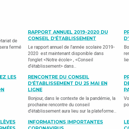
RAPPORT ANNUEL 2019-2020 DU
P
CONSEIL D’ÉTABLISSEMENT
D
tariat de
 sera fermé
Le rapport annuel de l’année scolaire 2019-
Bo
2020 est maintenant disponible dans
re
l’onglet <Notre école> , <Conseil
li
d’établissement> dans...
EZ LES
RENCONTRE DU CONSEIL
P
D’ÉTABLISSEMENT DU 25 MAI EN
D
ON
LIGNE
P
Bonjour, dans le contexte de la pandémie, la
Vo
prochaine rencontre du conseil
po
d’établissement aura lieu sur la plateforme...
ÉLÈVES
INFORMATIONS IMPORTANTES
L
ERMÉES
CORONAVIRUS
C