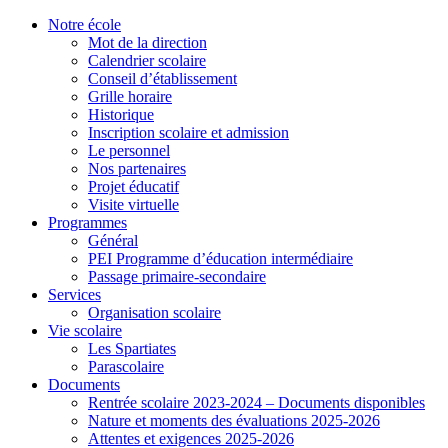
Notre école
Mot de la direction
Calendrier scolaire
Conseil d’établissement
Grille horaire
Historique
Inscription scolaire et admission
Le personnel
Nos partenaires
Projet éducatif
Visite virtuelle
Programmes
Général
PEI Programme d’éducation intermédiaire
Passage primaire-secondaire
Services
Organisation scolaire
Vie scolaire
Les Spartiates
Parascolaire
Documents
Rentrée scolaire 2023-2024 – Documents disponibles
Nature et moments des évaluations 2025-2026
Attentes et exigences 2025-2026