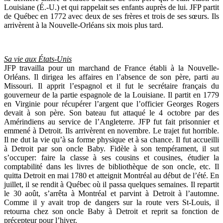
Louisiane (É.-U.) et qui rappelait ses enfants auprès de lui. JFP partit
de Québec en 1772 avec deux de ses frères et trois de ses sœurs. Ils
arrivèrent à la Nouvelle-Orléans six mois plus tard.
Sa vie aux États-Unis
JFP travailla pour un marchand de France établi à la Nouvelle-
Orléans. Il dirigea les affaires en l’absence de son père, parti au
Missouri. Il apprit l’espagnol et il fut le secrétaire français du
gouverneur de la partie espagnole de la Louisiane. Il partit en 1779
en Virginie pour récupérer l’argent que l’officier Georges Rogers
devait à son père. Son bateau fut attaqué le 4 octobre par des
Amérindiens au service de l’Angleterre. JFP fut fait prisonnier et
emmené à Detroit. Ils arrivèrent en novembre. Le trajet fut horrible.
Il ne dut la vie qu’à sa forme physique et à sa chance. Il fut accueilli
à Detroit par son oncle Baby. Fidèle à son tempérament, il sut
s’occuper: faire la classe à ses cousins et cousines, étudier la
comptabilité dans les livres de bibliothèque de son oncle, etc. Il
quitta Detroit en mai 1780 et atteignit Montréal au début de l’été. En
juillet, il se rendit à Québec où il passa quelques semaines. Il repartit
le 30 août, s’arrêta à Montréal et parvint à Detroit à l’automne.
Comme il y avait trop de dangers sur la route vers St-Louis, il
retourna chez son oncle Baby à Detroit et reprit sa fonction de
précepteur pour l’hiver.