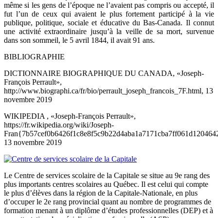
même si les gens de l’époque ne l’avaient pas compris ou accepté, il
fut l’un de ceux qui avaient le plus fortement participé à la vie
publique, politique, sociale et éducative du Bas-Canada. Il connut
une activité extraordinaire jusqu’à la veille de sa mort, survenue
dans son sommeil, le 5 avril 1844, il avait 91 ans.
BIBLIOGRAPHIE
DICTIONNAIRE BIOGRAPHIQUE DU CANADA, «Joseph-
François Perrault»,
http://www.biographi.ca/fr/bio/perrault_joseph_francois_7F.html, 13
novembre 2019
WIKIPEDIA , «Joseph-François Perrault»,
https://fr.wikipedia.org/wiki/Joseph-
Fran{7b57cef0b6426f1c8e8f5c9b22d4aba1a7171cba7ff061d120464
13 novembre 2019
Le Centre de services scolaire de la Capitale se situe au 9e rang des
plus importants centres scolaires au Québec. Il est celui qui compte
le plus d’élèves dans la région de la Capitale-Nationale, en plus
d’occuper le 2e rang provincial quant au nombre de programmes de
formation menant à un diplôme d’études professionnelles (DEP) et à