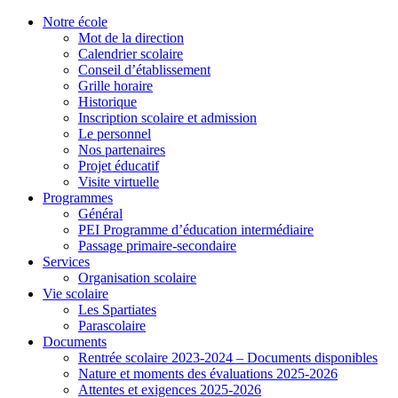
Notre école
Mot de la direction
Calendrier scolaire
Conseil d’établissement
Grille horaire
Historique
Inscription scolaire et admission
Le personnel
Nos partenaires
Projet éducatif
Visite virtuelle
Programmes
Général
PEI Programme d’éducation intermédiaire
Passage primaire-secondaire
Services
Organisation scolaire
Vie scolaire
Les Spartiates
Parascolaire
Documents
Rentrée scolaire 2023-2024 – Documents disponibles
Nature et moments des évaluations 2025-2026
Attentes et exigences 2025-2026