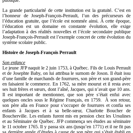
publique.
La grande particularité de cette institution est la gratuité. C’est en
l’honneur de Joseph-François-Perrault, l’un des précurseurs de
l’éducation gratuite, que l’école est nommée ainsi. À cette époque,
l’éducation est un domaine en constante évolution, elle exige
l’adaptation à des réalités nouvelles et l’école secondaire publique
Joseph-François-Perrault est l’exemple concret de cette évolution du
système scolaire public.
Histoire de Joseph-François Perrault
Son enfance
Le jeune JFP naquit le 2 juin 1753, à Québec. Fils de Louis Perrault
et de Josephte Baby, on lui attribua le surnom de Joson. Il était issu
d’une famille de marchands de fourrures, son père et son grand-père
en faisaient le commerce. En 1762, sa mère mourut et il resta avec
ses huit frères et sœurs, dont l’aîné, Jacques, qui n’avait que 10 ans.
Il est important de mentionner, que son père s’était enfui avec
quelques oncles sous le Régime Français, en 1759. À son retour,
son père alla en France pour s’occuper de fourrures et confia ses
enfants à Jacques et à sa belle-sœur, Charlotte Boucher de
Boucherville. Les enfants furent mis en pension chez les Ursulines
et au Séminaire de Québec. JFP commença ses études au séminaire
le 11 octobre 1765. Il y passa six ans (jusqu’en 1771) et il ne fit pas
sa dernière année d’études à cause de son père qui s’était établi en