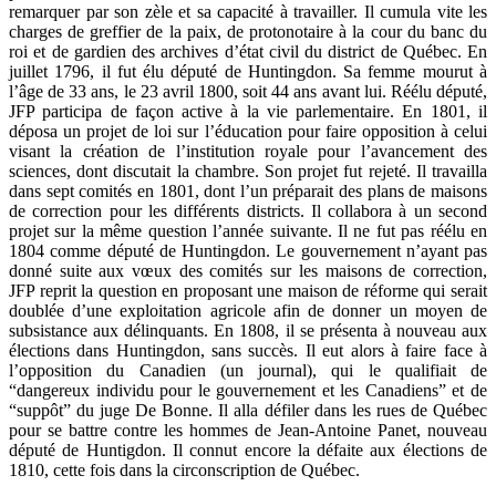
remarquer par son zèle et sa capacité à travailler. Il cumula vite les
charges de greffier de la paix, de protonotaire à la cour du banc du
roi et de gardien des archives d’état civil du district de Québec. En
juillet 1796, il fut élu député de Huntingdon. Sa femme mourut à
l’âge de 33 ans, le 23 avril 1800, soit 44 ans avant lui. Réélu député,
JFP participa de façon active à la vie parlementaire. En 1801, il
déposa un projet de loi sur l’éducation pour faire opposition à celui
visant la création de l’institution royale pour l’avancement des
sciences, dont discutait la chambre. Son projet fut rejeté. Il travailla
dans sept comités en 1801, dont l’un préparait des plans de maisons
de correction pour les différents districts. Il collabora à un second
projet sur la même question l’année suivante. Il ne fut pas réélu en
1804 comme député de Huntingdon. Le gouvernement n’ayant pas
donné suite aux vœux des comités sur les maisons de correction,
JFP reprit la question en proposant une maison de réforme qui serait
doublée d’une exploitation agricole afin de donner un moyen de
subsistance aux délinquants. En 1808, il se présenta à nouveau aux
élections dans Huntingdon, sans succès. Il eut alors à faire face à
l’opposition du Canadien (un journal), qui le qualifiait de
“dangereux individu pour le gouvernement et les Canadiens” et de
“suppôt” du juge De Bonne. Il alla défiler dans les rues de Québec
pour se battre contre les hommes de Jean-Antoine Panet, nouveau
député de Huntigdon. Il connut encore la défaite aux élections de
1810, cette fois dans la circonscription de Québec.