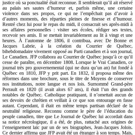
justice où sa ponctualité était reconnue. Il semblerait qu’il ait réservé
au palais ses sautes d’humeur et, parfois même, une certaine
violence dans ses propos, ce qui ne l’empêchait pas d’avoir à
d’autres moments, des réparties pleines de finesse et d’humour.
Rentré chez lui pour le repas du midi, il consacrait ses après-midi à
ses affaires personnelles : visiter ses écoles, rédiger ses textes,
recevoir ses amis. Il se mettait invariablement au lit à vingt et une
heures. À l’automne de 1806, il contribua, avec De Bonne et
Jacques Labrie, à la création du Courrier de Québec,
bihebdomadaire vivement opposé au Parti canadien et à son journal,
Le Canadien. JFP collabora au Courrier de Québec jusqu’à ce qu’il
cesse de paraître, en décembre 1808. Lorsque le Vrai Canadien, ce
journal très pro gouvernemental (qui ne dura qu’un an) fut fondé à
Québec en 1810, JFP y prit part. En 1832, il proposa même des
réformes dans une brochure, sous le titre de Moyens de conserver
nos institutions, notre langue et nos lois. Surnommé Grand-père
Perrault en 1820 (il avait alors 67 ans), il était l’un des grands
notables de Québec. Catholique pratiquant, il n’omettait aucun de
ses devoirs de chrétien et veillait à ce que son entourage en fasse
autant. Cependant, il était en même temps partisan déclaré de la
neutralité religieuse. Reconnu comme le père de l’éducation du
peuple canadien, titre que Le Journal de Québec lui accordait dans
sa notice nécrologique, il a été, de plus, rattaché aux origines de
l’enseignement laïc par un de ses biographes, Jean-Jacques Jolois.
Ce dernier affirma que JFP avait été un étranger à son temps. Mais,