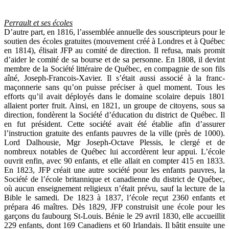
Perrault et ses écoles
D’autre part, en 1816, l’assemblée annuelle des souscripteurs pour le
soutien des écoles gratuites (mouvement créé à Londres et à Québec
en 1814), élisait JFP au comité de direction. Il refusa, mais promit
d’aider le comité de sa bourse et de sa personne. En 1808, il devint
membre de la Société littéraire de Québec, en compagnie de son fils
aîné, Joseph-Francois-Xavier. Il s’était aussi associé à la franc-
maçonnerie sans qu’on puisse préciser à quel moment. Tous les
efforts qu’il avait déployés dans le domaine scolaire depuis 1801
allaient porter fruit. Ainsi, en 1821, un groupe de citoyens, sous sa
direction, fondèrent la Société d’éducation du district de Québec. Il
en fut président. Cette société avait été établie afin d’assurer
l’instruction gratuite des enfants pauvres de la ville (près de 1000).
Lord Dalhousie, Mgr Joseph-Octave Plessis, le clergé et de
nombreux notables de Québec lui accordèrent leur appui. L’école
ouvrit enfin, avec 90 enfants, et elle allait en compter 415 en 1833.
En 1823, JFP créait une autre société pour les enfants pauvres, la
Société de l’école britannique et canadienne du district de Québec,
où aucun enseignement religieux n’était prévu, sauf la lecture de la
Bible le samedi. De 1823 à 1837, l’école reçut 2360 enfants et
prépara 46 maîtres. Dès 1829, JFP construisit une école pour les
garçons du faubourg St-Louis. Bénie le 29 avril 1830, elle accueillit
229 enfants, dont 169 Canadiens et 60 Irlandais. Il bâtit ensuite une