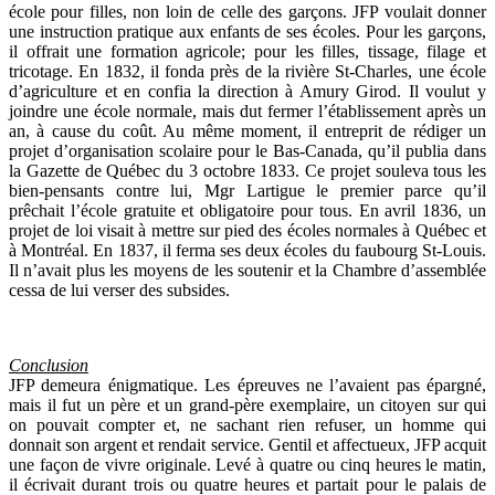
école pour filles, non loin de celle des garçons. JFP voulait donner
une instruction pratique aux enfants de ses écoles. Pour les garçons,
il offrait une formation agricole; pour les filles, tissage, filage et
tricotage. En 1832, il fonda près de la rivière St-Charles, une école
d’agriculture et en confia la direction à Amury Girod. Il voulut y
joindre une école normale, mais dut fermer l’établissement après un
an, à cause du coût. Au même moment, il entreprit de rédiger un
projet d’organisation scolaire pour le Bas-Canada, qu’il publia dans
la Gazette de Québec du 3 octobre 1833. Ce projet souleva tous les
bien-pensants contre lui, Mgr Lartigue le premier parce qu’il
prêchait l’école gratuite et obligatoire pour tous. En avril 1836, un
projet de loi visait à mettre sur pied des écoles normales à Québec et
à Montréal. En 1837, il ferma ses deux écoles du faubourg St-Louis.
Il n’avait plus les moyens de les soutenir et la Chambre d’assemblée
cessa de lui verser des subsides.
Conclusion
JFP demeura énigmatique. Les épreuves ne l’avaient pas épargné,
mais il fut un père et un grand-père exemplaire, un citoyen sur qui
on pouvait compter et, ne sachant rien refuser, un homme qui
donnait son argent et rendait service. Gentil et affectueux, JFP acquit
une façon de vivre originale. Levé à quatre ou cinq heures le matin,
il écrivait durant trois ou quatre heures et partait pour le palais de