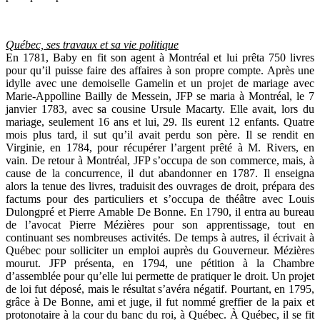
Québec, ses travaux et sa vie politique
En 1781, Baby en fit son agent à Montréal et lui prêta 750 livres
pour qu’il puisse faire des affaires à son propre compte. Après une
idylle avec une demoiselle Gamelin et un projet de mariage avec
Marie-Appolline Bailly de Messein, JFP se maria à Montréal, le 7
janvier 1783, avec sa cousine Ursule Macarty. Elle avait, lors du
mariage, seulement 16 ans et lui, 29. Ils eurent 12 enfants. Quatre
mois plus tard, il sut qu’il avait perdu son père. Il se rendit en
Virginie, en 1784, pour récupérer l’argent prêté à M. Rivers, en
vain. De retour à Montréal, JFP s’occupa de son commerce, mais, à
cause de la concurrence, il dut abandonner en 1787. Il enseigna
alors la tenue des livres, traduisit des ouvrages de droit, prépara des
factums pour des particuliers et s’occupa de théâtre avec Louis
Dulongpré et Pierre Amable De Bonne. En 1790, il entra au bureau
de l’avocat Pierre Mézières pour son apprentissage, tout en
continuant ses nombreuses activités. De temps à autres, il écrivait à
Québec pour solliciter un emploi auprès du Gouverneur. Mézières
mourut. JFP présenta, en 1794, une pétition à la Chambre
d’assemblée pour qu’elle lui permette de pratiquer le droit. Un projet
de loi fut déposé, mais le résultat s’avéra négatif. Pourtant, en 1795,
grâce à De Bonne, ami et juge, il fut nommé greffier de la paix et
protonotaire à la cour du banc du roi, à Québec. À Québec, il se fit