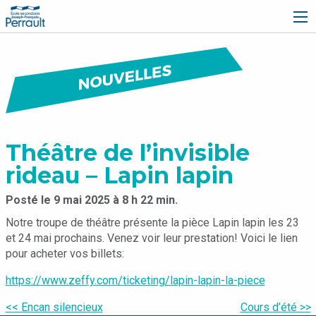
École secondaire Joseph-François-Perrault
Théâtre de l’invisible
rideau – Lapin lapin
Posté le 9 mai 2025 à 8 h 22 min.
Écrit par
Notre troupe de théâtre présente la pièce Lapin lapin les 23
Dominic Dubé Richard
et 24 mai prochains. Venez voir leur prestation! Voici le lien
pour acheter vos billets:
https://www.zeffy.com/ticketing/lapin-lapin-la-piece
Navigation
<< Encan silencieux
Cours d’été >>