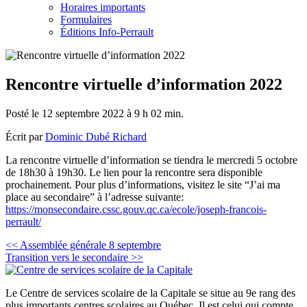
Horaires importants
Formulaires
Éditions Info-Perrault
Rencontre virtuelle d’information 2022
Posté le 12 septembre 2022 à 9 h 02 min.
Écrit par
Dominic Dubé Richard
La rencontre virtuelle d’information se tiendra le mercredi 5 octobre
de 18h30 à 19h30. Le lien pour la rencontre sera disponible
prochainement. Pour plus d’informations, visitez le site “J’ai ma
place au secondaire” à l’adresse suivante:
https://monsecondaire.cssc.gouv.qc.ca/ecole/joseph-francois-
perrault/
Navigation
<< Assemblée générale 8 septembre
Transition vers le secondaire >>
de
l’article
Le Centre de services scolaire de la Capitale se situe au 9e rang des
plus importants centres scolaires au Québec. Il est celui qui compte