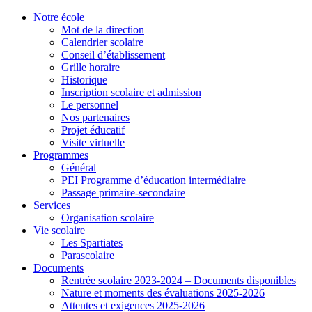
Notre école
Mot de la direction
Calendrier scolaire
Conseil d’établissement
Grille horaire
Historique
Inscription scolaire et admission
Le personnel
Nos partenaires
Projet éducatif
Visite virtuelle
Programmes
Général
PEI Programme d’éducation intermédiaire
Passage primaire-secondaire
Services
Organisation scolaire
Vie scolaire
Les Spartiates
Parascolaire
Documents
Rentrée scolaire 2023-2024 – Documents disponibles
Nature et moments des évaluations 2025-2026
Attentes et exigences 2025-2026