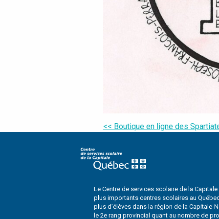
Navigation
<< Boutique en ligne des Spartiat
de
l’article
Le Centre de services scolaire de la Capitale
plus importants centres scolaires au Québec. 
plus d’élèves dans la région de la Capitale-
le 2e rang provincial quant au nombre de p