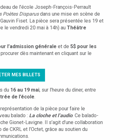
Rideau de l’école Joseph-François-Perrault
s Poètes Disparus
dans une mise en scène de
 Gauvin Fiset. La pièce sera présentée les 19 et
e le vendredi 20 mai à 14h) au
Théâtre
our l’admission générale
et de
5$ pour les
 procurer dès maintenant en cliquant sur le
ETER MES BILLETS
ts du
16 au 19 mai
, sur l’heure du diner, entre
ntrée de l’école
.
 représentation de la pièce pour faire le
uveau balado :
La cloche et l’audio
. Ce balado-
che Gionet-Lavigne. Il s’agit d’une collaboration
o de CKRL et l’Octet, grâce au soutien du
ommunications.