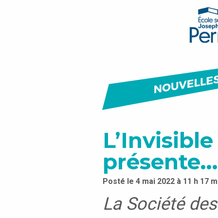
L’Invisibl
présente…
Posté le 4 mai 2022 à 11 h 17 m
Écrit par
Christopher Dicaire
La Société de