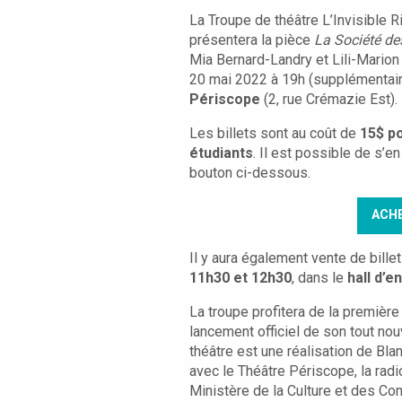
La Troupe de théâtre L’Invisible 
présentera la pièce
La Société de
Mia Bernard-Landry et Lili-Marion
20 mai 2022 à 19h (supplémentair
Périscope
(2, rue Crémazie Est).
Les billets sont au coût de
15$ p
étudiants
.
Il est possible de s’en
bouton ci-dessous.
ACH
Il y aura également vente de bille
11h30 et 12h30
, dans le
hall d’e
La troupe profitera de la première
lancement officiel de son tout no
théâtre est une
réalisation de Blan
avec le Théâtre Périscope, la radi
Ministère de la Culture et des C