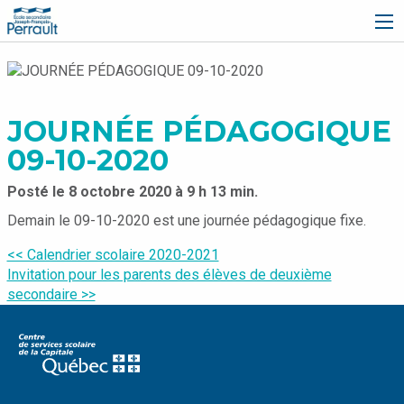
École secondaire Joseph-François-Perrault
JOURNÉE PÉDAGOGIQUE
09-10-2020
Posté le 8 octobre 2020 à 9 h 13 min.
Écrit par
Demain le 09-10-2020 est une journée pédagogique fixe.
Katrina Michaud
Navigation
<< Calendrier scolaire 2020-2021
de
Invitation pour les parents des élèves de deuxième
l’article
secondaire >>